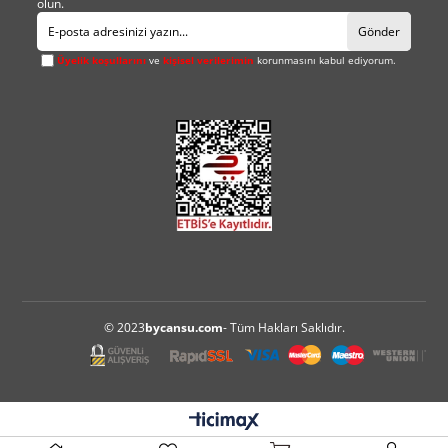
olun.
Gönder
Üyelik koşullarını
ve
kişisel verilerimin
korunmasını kabul ediyorum.
© 2023
bycansu.com
- Tüm Hakları Saklıdır.