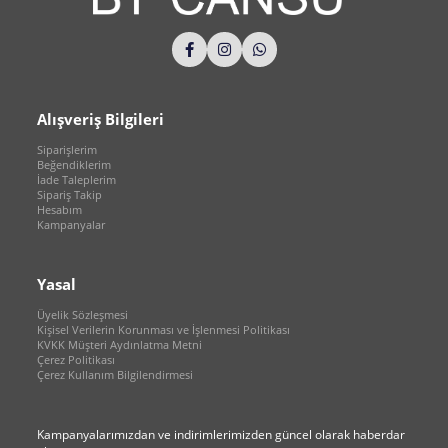
Alışveriş Bilgileri
Siparişlerim
Beğendiklerim
İade Taleplerim
Sipariş Takip
Hesabım
Kampanyalar
Yasal
Üyelik Sözleşmesi
Kişisel Verilerin Korunması ve İşlenmesi Politikası
KVKK Müşteri Aydınlatma Metni
Çerez Politikası
Çerez Kullanım Bilgilendirmesi
Kampanyalarımızdan ve indirimlerimizden güncel olarak haberdar