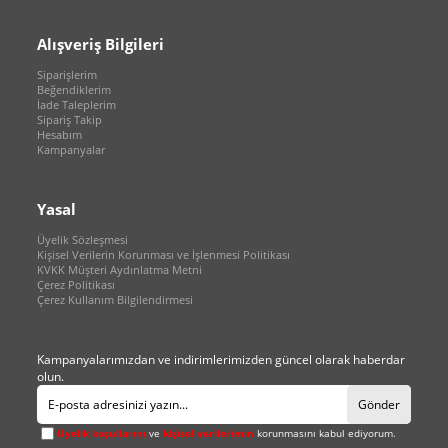
Alışveriş Bilgileri
Siparişlerim
Beğendiklerim
İade Taleplerim
Sipariş Takip
Hesabım
Kampanyalar
Yasal
Üyelik Sözleşmesi
Kişisel Verilerin Korunması ve İşlenmesi Politikası
KVKK Müşteri Aydınlatma Metni
Çerez Politikası
Çerez Kullanım Bilgilendirmesi
Kampanyalarımızdan ve indirimlerimizden güncel olarak haberdar
olun.
Gönder
Üyelik koşullarını
ve
kişisel verilerimin
korunmasını kabul ediyorum.