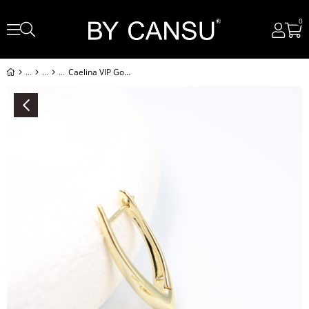
0
Caelina VIP Gold Küpe (14k)