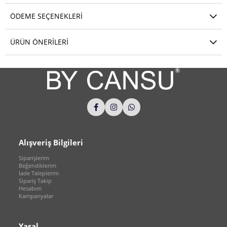
ÖDEME SEÇENEKLERI
ÜRÜN ÖNERILERI
Alışveriş Bilgileri
Siparişlerim
Beğendiklerim
İade Taleplerim
Sipariş Takip
Hesabım
Kampanyalar
Yasal