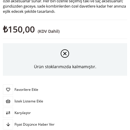
özel aksesuarlar sunar. Her biri özenle seçilmiş takı ve saç aksesuarları;
gündüzden geceye, sade kombinlerden özel davetlere kadar her anınıza
eşlik edecek şekilde tasarlandı.
₺150,00
(KDV Dahil)
Ürün stoklarımızda kalmamıştır.
Favorilere Ekle
İstek Listeme Ekle
Karşılaştır
Fiyat Düşünce Haber Ver