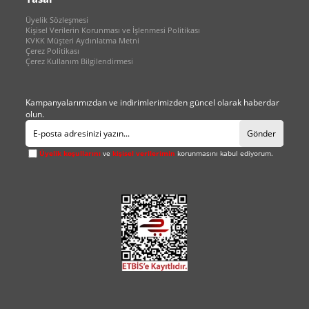
Üyelik Sözleşmesi
Kişisel Verilerin Korunması ve İşlenmesi Politikası
KVKK Müşteri Aydınlatma Metni
Çerez Politikası
Çerez Kullanım Bilgilendirmesi
Kampanyalarımızdan ve indirimlerimizden güncel olarak haberdar
olun.
Gönder
Üyelik koşullarını
ve
kişisel verilerimin
korunmasını kabul ediyorum.