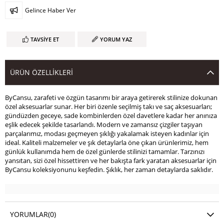
Gelince Haber Ver
TAVSIYE ET
YORUM YAZ
ÜRÜN ÖZELLIKLERI
ByCansu, zarafeti ve özgün tasarımı bir araya getirerek stilinize dokunan
özel aksesuarlar sunar. Her biri özenle seçilmiş takı ve saç aksesuarları;
gündüzden geceye, sade kombinlerden özel davetlere kadar her anınıza
eşlik edecek şekilde tasarlandı. Modern ve zamansız çizgiler taşıyan
parçalarımız, modası geçmeyen şıklığı yakalamak isteyen kadınlar için
ideal. Kaliteli malzemeler ve şık detaylarla öne çıkan ürünlerimiz, hem
günlük kullanımda hem de özel günlerde stilinizi tamamlar. Tarzınızı
yansıtan, sizi özel hissettiren ve her bakışta fark yaratan aksesuarlar için
ByCansu koleksiyonunu keşfedin. Şıklık, her zaman detaylarda saklıdır.
YORUMLAR
(0)