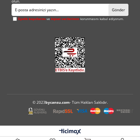
olun.
Gönder
Üyelik koşullarını
ve
kişisel verilerimin
korunmasını kabul ediyorum.
© 2023
bycansu.com
- Tüm Hakları Saklıdır.