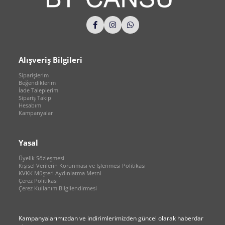
Alışveriş Bilgileri
Siparişlerim
Beğendiklerim
İade Taleplerim
Sipariş Takip
Hesabım
Kampanyalar
Yasal
Üyelik Sözleşmesi
Kişisel Verilerin Korunması ve İşlenmesi Politikası
KVKK Müşteri Aydınlatma Metni
Çerez Politikası
Çerez Kullanım Bilgilendirmesi
Kampanyalarımızdan ve indirimlerimizden güncel olarak haberdar