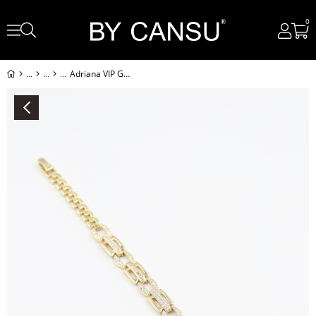
0
Adriana VIP Gold Bileklik (14k)